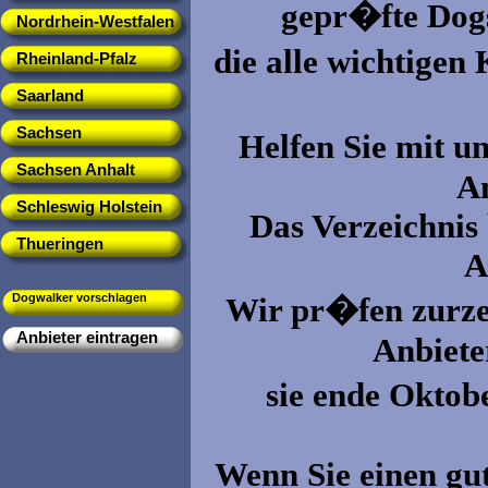
gepr�fte Dogs
Nordrhein-Westfalen
die alle wichtigen 
Rheinland-Pfalz
Saarland
Sachsen
Helfen Sie mit u
Sachsen Anhalt
An
Schleswig Holstein
Das Verzeichnis 
Thueringen
A
Dogwalker vorschlagen
Wir pr�fen zurzei
Anbieter eintragen
Anbiete
sie ende Oktob
Wenn Sie einen gut