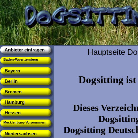
Anbieter eintragen
Hauptseite Do
Baden-Wuerttemberg
Bayern
Dogsitting is
Berlin
Bremen
Hamburg
Dieses Verzeichn
Hessen
Dogsittin
Mecklenburg-Vorpommern
Dogsitting Deutsch
Niedersachsen