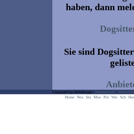
haben, dann meld
Dogsitte
Sie sind Dogsitt
gelist
Anbiet
Impressum
Verzeich
Copyright by Webdesign -
-
Home
Neu
Stu
Mue
Pot
Wie
Sch
Ha